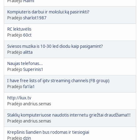
Pradėjo
Haimi
Kompiuteris darbui ir mokslui:ką pasirinkti?
Pradėjo
sharlot1987
RC lektuvėlis
Pradėjo
60ct
Sviesos muzika is 10-30 led diodu kaip pasigamint?
Pradėjo
alitta
Naujas telefonas...
Pradėjo
Superinis1
I have free lists of iptv streaming channels (FB group)
Pradėjo
fa1la1
http://liux.tv
Pradėjo andrius.semas
Staklių kompiuteriuose naudotis internetu griežtai draudžiama!!!
Pradėjo andrius.semas
Krepšinis šiandien bus rodomas ir tiesiogiai
Pradėjo
dzin