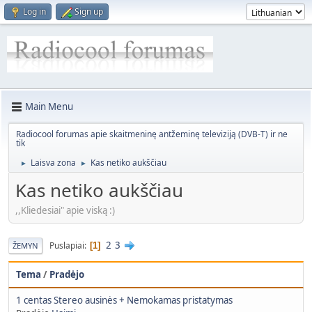
Log in
Sign up
Main Menu
Radiocool forumas apie skaitmeninę antžeminę televiziją (DVB-T) ir ne
tik
Laisva zona
Kas netiko aukščiau
►
►
Kas netiko aukščiau
,,Kliedesiai" apie viską :)
2
3
Puslapiai
1
ŽEMYN
Tema
/
Pradėjo
1 centas Stereo ausinės + Nemokamas pristatymas