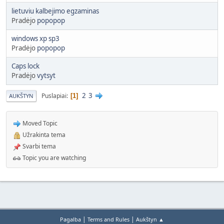
lietuviu kalbejimo egzaminas
Pradėjo
popopop
windows xp sp3
Pradėjo
popopop
Caps lock
Pradėjo
vytsyt
2
3
Puslapiai
1
AUKŠTYN
Moved Topic
Užrakinta tema
Svarbi tema
Topic you are watching
|
|
Pagalba
Terms and Rules
Aukštyn ▲