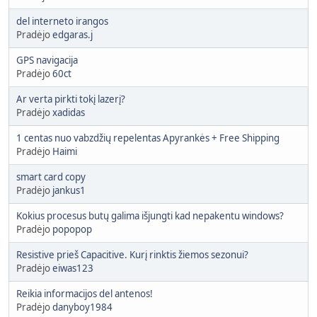
del interneto irangos
Pradėjo
edgaras.j
GPS navigacija
Pradėjo
60ct
Ar verta pirkti tokį lazerį?
Pradėjo
xadidas
1 centas nuo vabzdžių repelentas Apyrankės + Free Shipping
Pradėjo
Haimi
smart card copy
Pradėjo
jankus1
Kokius procesus butų galima išjungti kad nepakentu windows?
Pradėjo
popopop
Resistive prieš Capacitive. Kurį rinktis žiemos sezonui?
Pradėjo
eiwas123
Reikia informacijos del antenos!
Pradėjo
danyboy1984