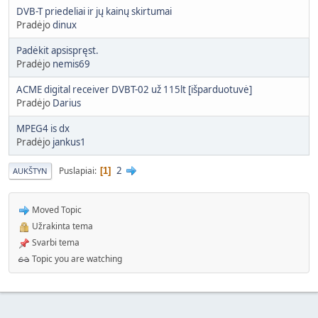
DVB-T priedeliai ir jų kainų skirtumai
Pradėjo
dinux
Padėkit apsispręst.
Pradėjo
nemis69
ACME digital receiver DVBT-02 už 115lt [išparduotuvė]
Pradėjo
Darius
MPEG4 is dx
Pradėjo
jankus1
2
Puslapiai
1
AUKŠTYN
Moved Topic
Užrakinta tema
Svarbi tema
Topic you are watching