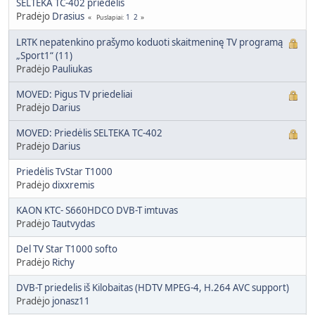
SELTEKA TC-402 priedėlis
Pradėjo
Drasius
1
2
Puslapiai
LRTK nepatenkino prašymo koduoti skaitmeninę TV programą
„Sport1“ (11)
Pradėjo
Pauliukas
MOVED: Pigus TV priedeliai
Pradėjo
Darius
MOVED: Priedėlis SELTEKA TC-402
Pradėjo
Darius
Priedėlis TvStar T1000
Pradėjo
dixxremis
KAON KTC- S660HDCO DVB-T imtuvas
Pradėjo
Tautvydas
Del TV Star T1000 softo
Pradėjo
Richy
DVB-T priedelis iš Kilobaitas (HDTV MPEG-4, H.264 AVC support)
Pradėjo
jonasz11