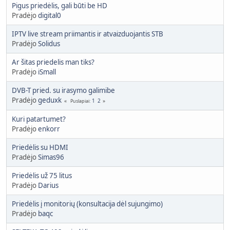
Pigus priedėlis, gali būti be HD
Pradėjo
digital0
IPTV live stream priimantis ir atvaizduojantis STB
Pradėjo
Solidus
Ar šitas priedelis man tiks?
Pradėjo
iSmall
DVB-T pried. su irasymo galimibe
Pradėjo
geduxk
1
2
Puslapiai
Kuri patartumet?
Pradėjo
enkorr
Priedėlis su HDMI
Pradėjo
Simas96
Priedėlis už 75 litus
Pradėjo
Darius
Priedėlis į monitorių (konsultacija dėl sujungimo)
Pradėjo
baqc