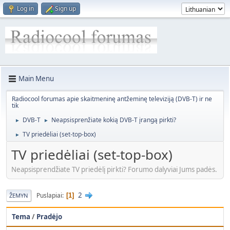
Log in
Sign up
Main Menu
Radiocool forumas apie skaitmeninę antžeminę televiziją (DVB-T) ir ne
tik
DVB-T
Neapsisprenžiate kokią DVB-T įrangą pirkti?
►
►
TV priedėliai (set-top-box)
►
TV priedėliai (set-top-box)
Neapsisprendžiate TV priedėlį pirkti? Forumo dalyviai Jums padės.
2
Puslapiai
1
ŽEMYN
Tema
/
Pradėjo