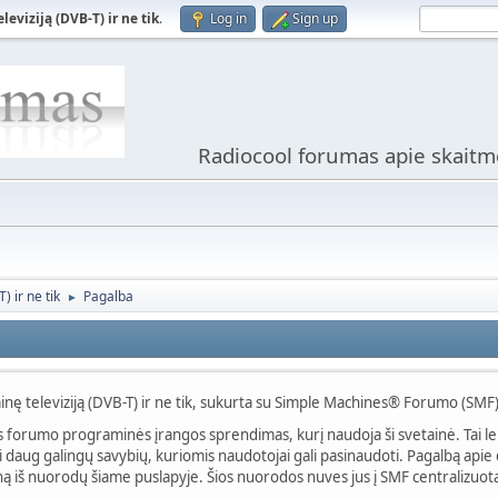
viziją (DVB-T) ir ne tik
.
Log in
Sign up
Radiocool forumas apie skaitme
 ir ne tik
Pagalba
►
nę televiziją (DVB-T) ir ne tik, sukurta su Simple Machines® Forumo (SMF
s forumo programinės įrangos sprendimas, kurį naudoja ši svetainė. Tai l
uri daug galingų savybių, kuriomis naudotojai gali pasinaudoti. Pagalbą ap
 iš nuorodų šiame puslapyje. Šios nuorodos nuves jus į SMF centralizuotą