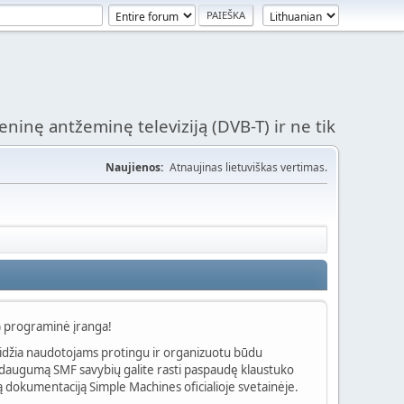
ninę antžeminę televiziją (DVB-T) ir ne tik
Naujienos:
Atnaujinas lietuviškas vertimas.
) programinė įranga!
eidžia naudotojams protingu ir organizuotu būdu
ie daugumą SMF savybių galite rasti paspaudę klaustuko
 dokumentaciją Simple Machines oficialioje svetainėje.