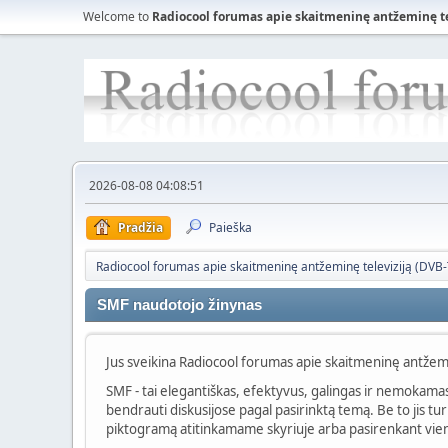
Welcome to
Radiocool forumas apie skaitmeninę antžeminę tele
2026-08-08 04:08:51
Pradžia
Paieška
Radiocool forumas apie skaitmeninę antžeminę televiziją (DVB-T)
SMF naudotojo žinynas
Jus sveikina Radiocool forumas apie skaitmeninę antžemi
SMF - tai elegantiškas, efektyvus, galingas ir nemokama
bendrauti diskusijose pagal pasirinktą temą. Be to jis t
piktogramą atitinkamame skyriuje arba pasirenkant vieną