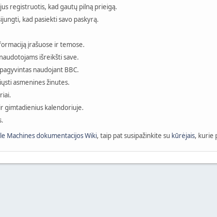
s registruotis, kad gautų pilną prieigą.
ijungti, kad pasiekti savo paskyrą.
nformaciją įrašuose ir temose.
naudotojams išreikšti save.
ti pagyvintas naudojant BBC.
siųsti asmenines žinutes.
iai.
 ir gimtadienius kalendoriuje.
s.
le Machines dokumentacijos Wiki
, taip pat susipažinkite su
kūrėjais
, kurie