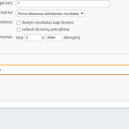
al narį:
 tvarka:
statos:
Rodyti rezultatus kaip žinutes
Ieškoti tik temų antraštėse
enumas:
tarp
ir
dienų(os)
e