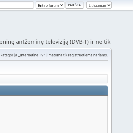
ninę antžeminę televiziją (DVB-T) ir ne tik
kategorija ,,Internetinė TV" ji matoma tik registruotiems nariams.