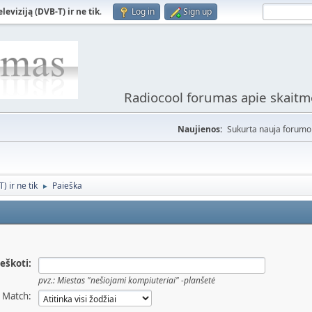
viziją (DVB-T) ir ne tik
.
Log in
Sign up
Radiocool forumas apie skaitme
Naujienos:
Sukurta nauja forumo 
 ir ne tik
Paieška
►
Ieškoti:
pvz.:
Miestas "nešiojami kompiuteriai" -planšetė
Match: