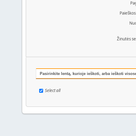
Pag
Paieškos
Nuo
Žinutės s
Pasirinkite lentą, kurioje ieškoti, arba ieškoti visos
Select all