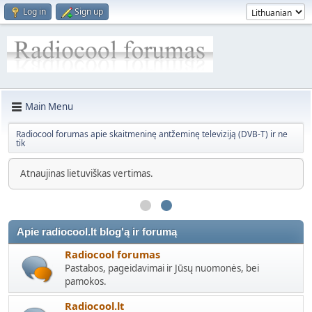
Log in
Sign up
Main Menu
Radiocool forumas apie skaitmeninę antžeminę televiziją (DVB-T) ir ne
tik
Atnaujinas lietuviškas vertimas.
Apie radiocool.lt blog'ą ir forumą
Radiocool forumas
Pastabos, pageidavimai ir Jūsų nuomonės, bei
pamokos.
Radiocool.lt