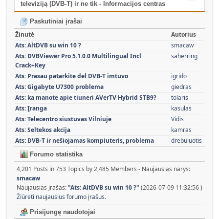
televiziją (DVB-T) ir ne tik - Informacijos centras
Paskutiniai įrašai
Žinutė
Autorius
Ats: AltDVB su win 10 ?
smacaw
Ats: DVBViewer Pro 5.1.0.0 Multilingual Incl
saherring
Crack+Key
Ats: Prasau patarkite del DVB-T imtuvo
igrido
Ats: Gigabyte U7300 problema
giedras
Ats: ka manote apie tiuneri AVerTV Hybrid STB9?
tolaris
Ats: Įranga
kasulas
Ats: Telecentro siustuvas Vilniuje
Vidis
Ats: Seltekos akcija
kamras
Ats: DVB-T ir nešiojamas kompiuteris, problema
drebuluotis
Forumo statistika
4,201 Posts in 753 Topics by 2,485 Members - Naujausias narys:
smacaw
Naujausias įrašas:
"
Ats: AltDVB su win 10 ?
"
(2026-07-09 11:32:56 )
Žiūrėti naujausius forumo įrašus.
Prisijungę naudotojai