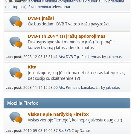
Sub-Boards
Išoriniai ir vidiniai kompiuteriniai TV tiuneriai
TV priedėliai
(set-top-box)
Skaitmeniniai televizoriai
DVB-T įrašai
Čia bus dedami DVB-T vaizdo įrašų pavyzdžiai.
DVB-T (h.264 *.ts) įrašų apdorojimas
Diskusijos apie skaitmeninės tv įrašų "kirpimą" ir
konvertavimą į kitus video formatus
Last post:
2023-12-05 15:31:41
Ats: DVB-T įrašų darymas
by
juknenas
Kita
Jei galvojote, jog Jūsų tema netinka į kitas kategorijas,
bet susiję su skaitmenine TV!
Last post:
2023-11-14 15:28:00
Ats: Pirmasis kanalas. L...
by
juknotas
Mozilla Firefox
Viskas apie naršyklę Firefox
Viskas vienoje "lentoje", kol neprigalvosiu daugiau :)
Last post:
2010-09-03 16:02:37
Re: SYNC
by
Darius