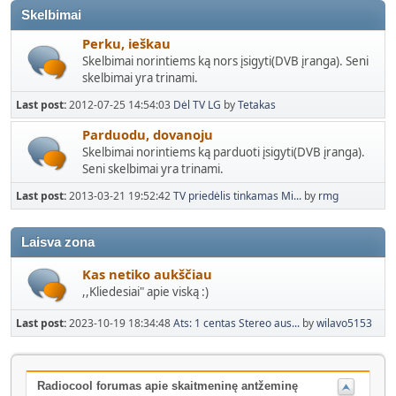
Skelbimai
Perku, ieškau
Skelbimai norintiems ką nors įsigyti(DVB įranga). Seni
skelbimai yra trinami.
Last post:
2012-07-25 14:54:03
Dėl TV LG
by
Tetakas
Parduodu, dovanoju
Skelbimai norintiems ką parduoti įsigyti(DVB įranga).
Seni skelbimai yra trinami.
Last post:
2013-03-21 19:52:42
TV priedėlis tinkamas Mi...
by
rmg
Laisva zona
Kas netiko aukščiau
,,Kliedesiai" apie viską :)
Last post:
2023-10-19 18:34:48
Ats: 1 centas Stereo aus...
by
wilavo5153
Radiocool forumas apie skaitmeninę antžeminę