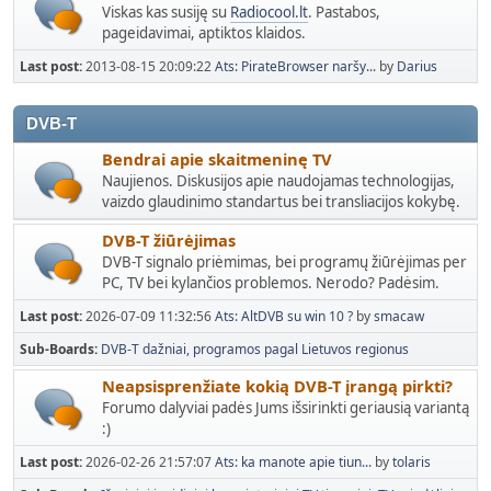
Viskas kas susiję su
Radiocool.lt
. Pastabos,
pageidavimai, aptiktos klaidos.
Last post:
2013-08-15 20:09:22
Ats: PirateBrowser naršy...
by
Darius
DVB-T
Bendrai apie skaitmeninę TV
Naujienos. Diskusijos apie naudojamas technologijas,
vaizdo glaudinimo standartus bei transliacijos kokybę.
DVB-T žiūrėjimas
DVB-T signalo priėmimas, bei programų žiūrėjimas per
PC, TV bei kylančios problemos. Nerodo? Padėsim.
Last post:
2026-07-09 11:32:56
Ats: AltDVB su win 10 ?
by
smacaw
Sub-Boards
DVB-T dažniai, programos pagal Lietuvos regionus
Neapsisprenžiate kokią DVB-T įrangą pirkti?
Forumo dalyviai padės Jums išsirinkti geriausią variantą
:)
Last post:
2026-02-26 21:57:07
Ats: ka manote apie tiun...
by
tolaris