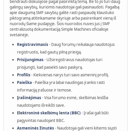
bendrauti diskusijose pagal pasirinktą temą. Be to jis turi daug
galingų savybių, kuriomis naudotojai gali pasinaudoti. Pagalbą
apie daugumą SMF savybių galite rasti paspaudę klaustuko
piktogramą atitinkamame skyriuje arba pasirenkant vieną iš
nuorodų šiame puslapyje. Šios nuorodos nuves jus į SMF
centralizuotą dokumentaciją Simple Machines oficialioje
svetainėje.
Registravimasis
- Daug forumų reikalauja naudotojus
registruotis, kad gautų pilną prieigą.
Prisijungimas
- Užsiregistravus naudotojas turi
prisijungti, kad pasiekti savo paskyrą.
Profilis
- Kiekvienas narys turi savo asmeninį profilį.
Paieška
- Paieška yra labai naudingas įrankis rasti
informaciją įrašuose ir temose.
Įrašinėjimas
- Visa forumo esmė, skelbimas leidžia
naudotojams išreikšti save.
Elektroninė skelbimų lenta (BBC)
- Įrašai gali būti
pagyvintas naudojant BBC.
Asmeninės žinutės
- Naudotojai gali vieni kitiems siųsti