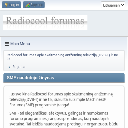
Log in
Sign up
Main Menu
Radiocool forumas apie skaitmeninę antžeminę televiziją (DVB-T) ir ne
tik
Pagalba
►
SMF naudotojo žinynas
Jus sveikina Radiocool forumas apie skaitmeninę antžeminę
televiziją (DVB-T) ir ne tik, sukurta su Simple Machines®
Forumo (SMF) programinė įranga!
SMF - tai elegantiškas, efektyvus, galingas ir nemokamas
forumo programinės įrangos sprendimas, kurį naudoja ši
svetainė. Tai leidžia naudotojams protingu ir organizuotu būdu