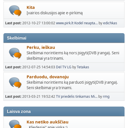
Kita
Įvairios diskusijos apie e-pirkimą
Last post:
2012-10-27 13:00:02
www.pirk.lt Kodėl neapta...
by
edichkas
Skelbimai
Perku, ieškau
Skelbimai norintiems ką nors įsigyti(DVB įranga). Seni
skelbimai yra trinami.
Last post:
2012-07-25 14:54:03
Dėl TV LG
by
Tetakas
Parduodu, dovanoju
Skelbimai norintiems ką parduoti įsigyti(DVB įranga).
Seni skelbimai yra trinami.
Last post:
2013-03-21 19:52:42
TV priedėlis tinkamas Mi...
by
rmg
Laisva zona
Kas netiko aukščiau
,,Kliedesiai" apie viską :)