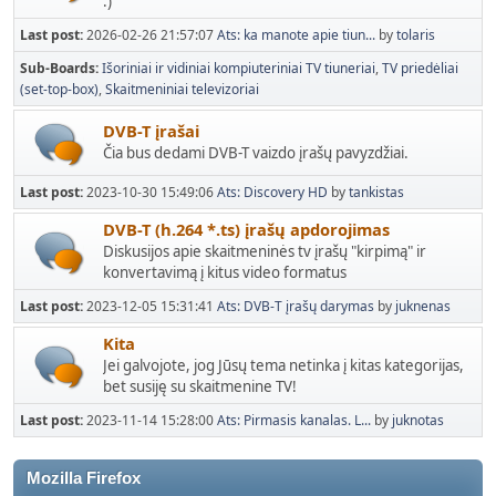
:)
Last post:
2026-02-26 21:57:07
Ats: ka manote apie tiun...
by
tolaris
Sub-Boards
Išoriniai ir vidiniai kompiuteriniai TV tiuneriai
TV priedėliai
(set-top-box)
Skaitmeniniai televizoriai
DVB-T įrašai
Čia bus dedami DVB-T vaizdo įrašų pavyzdžiai.
Last post:
2023-10-30 15:49:06
Ats: Discovery HD
by
tankistas
DVB-T (h.264 *.ts) įrašų apdorojimas
Diskusijos apie skaitmeninės tv įrašų "kirpimą" ir
konvertavimą į kitus video formatus
Last post:
2023-12-05 15:31:41
Ats: DVB-T įrašų darymas
by
juknenas
Kita
Jei galvojote, jog Jūsų tema netinka į kitas kategorijas,
bet susiję su skaitmenine TV!
Last post:
2023-11-14 15:28:00
Ats: Pirmasis kanalas. L...
by
juknotas
Mozilla Firefox