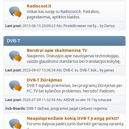
Radiocool.lt
Viskas kas susiję su
Radiocool.lt
. Pastabos,
pageidavimai, aptiktos klaidos.
Last post:
2013-08-15 20:09:22
Ats: PirateBrowser naršy...
by
Darius
DVB-T
Bendrai apie skaitmeninę TV
Naujienos. Diskusijos apie naudojamas technologijas,
vaizdo glaudinimo standartus bei transliacijos kokybę.
Last post:
2023-09-07 15:36:54
Ats: DVB-C vs. DVB-T kok...
by
panas
DVB-T žiūrėjimas
DVB-T signalo priėmimas, bei programų žiūrėjimas per
PC, TV bei kylančios problemos. Nerodo? Padėsim.
Last post:
2026-07-09 11:32:56
Ats: AltDVB su win 10 ?
by
smacaw
Sub-Boards
DVB-T dažniai, programos pagal Lietuvos regionus
Neapsisprenžiate kokią DVB-T įrangą pirkti?
Forumo dalyviai padės Jums išsirinkti geriausią variantą