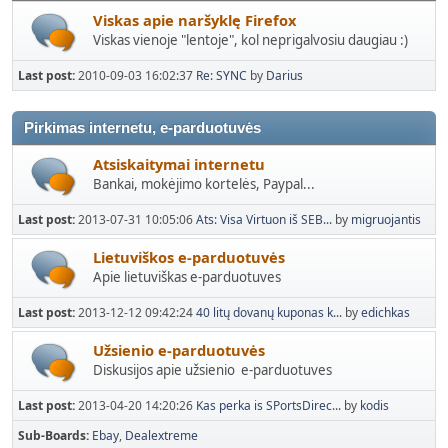
Viskas apie naršyklę Firefox
Viskas vienoje "lentoje", kol neprigalvosiu daugiau :)
Last post:
2010-09-03 16:02:37
Re: SYNC
by
Darius
Pirkimas internetu, e-parduotuvės
Atsiskaitymai internetu
Bankai, mokėjimo kortelės, Paypal...
Last post:
2013-07-31 10:05:06
Ats: Visa Virtuon iš SEB...
by
migruojantis
Lietuviškos e-parduotuvės
Apie lietuviškas e-parduotuves
Last post:
2013-12-12 09:42:24
40 litų dovanų kuponas k...
by
edichkas
Užsienio e-parduotuvės
Diskusijos apie užsienio e-parduotuves
Last post:
2013-04-20 14:20:26
Kas perka is SPortsDirec...
by
kodis
Sub-Boards
Ebay
Dealextreme