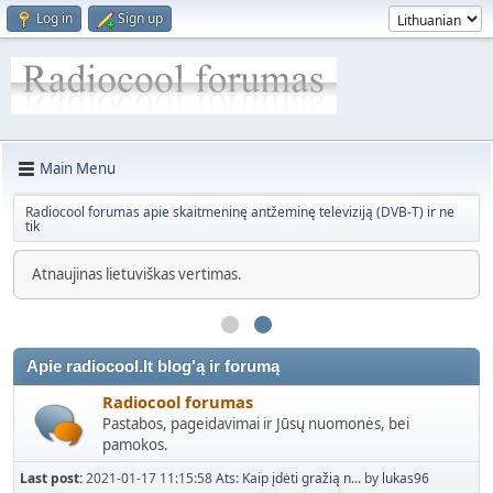
Log in
Sign up
Main Menu
Radiocool forumas apie skaitmeninę antžeminę televiziją (DVB-T) ir ne
tik
Atnaujinas lietuviškas vertimas.
Apie radiocool.lt blog'ą ir forumą
Radiocool forumas
Pastabos, pageidavimai ir Jūsų nuomonės, bei
pamokos.
Last post:
2021-01-17 11:15:58
Ats: Kaip įdėti gražią n...
by
lukas96