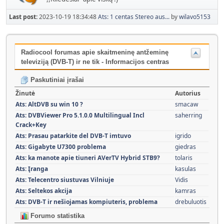
Last post:
2023-10-19 18:34:48
Ats: 1 centas Stereo aus...
by
wilavo5153
Radiocool forumas apie skaitmeninę antžeminę
televiziją (DVB-T) ir ne tik - Informacijos centras
Paskutiniai įrašai
Žinutė
Autorius
Ats: AltDVB su win 10 ?
smacaw
Ats: DVBViewer Pro 5.1.0.0 Multilingual Incl
saherring
Crack+Key
Ats: Prasau patarkite del DVB-T imtuvo
igrido
Ats: Gigabyte U7300 problema
giedras
Ats: ka manote apie tiuneri AVerTV Hybrid STB9?
tolaris
Ats: Įranga
kasulas
Ats: Telecentro siustuvas Vilniuje
Vidis
Ats: Seltekos akcija
kamras
Ats: DVB-T ir nešiojamas kompiuteris, problema
drebuluotis
Forumo statistika