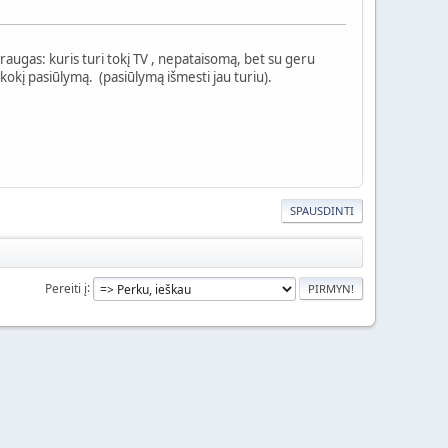
raugas: kuris turi tokį TV , nepataisomą, bet su geru
kokį pasiūlymą. (pasiūlymą išmesti jau turiu).
SPAUSDINTI
Pereiti į