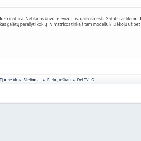
o matrica. Neblogas buvo televizorius, gaila išmesti. Gal atsiras likimo d
kas galėtų parašyti kokių TV matricos tinka šitam modeliui? Dėkoju už bet 
 ir ne tik
Skelbimai
Perku, ieškau
Dėl TV LG
►
►
►