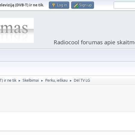
viziją (DVB-T) ir ne tik
.
Log in
Sign up
Radiocool forumas apie skaitme
 ir ne tik
Skelbimai
Perku, ieškau
Dėl TV LG
►
►
►