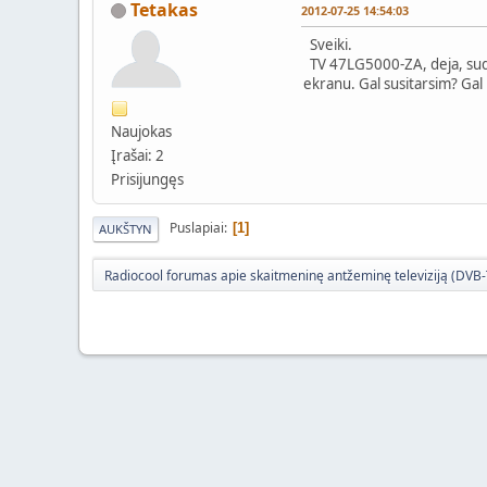
Tetakas
2012-07-25 14:54:03
Sveiki.
TV 47LG5000-ZA, deja, suduž
ekranu. Gal susitarsim? Gal 
Naujokas
Įrašai: 2
Prisijungęs
Puslapiai
1
AUKŠTYN
Radiocool forumas apie skaitmeninę antžeminę televiziją (DVB-T)