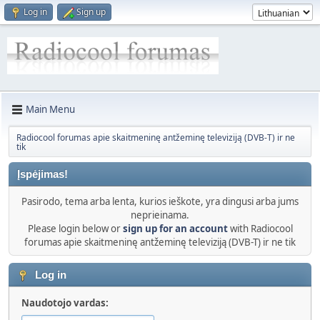
Log in
Sign up
Main Menu
Radiocool forumas apie skaitmeninę antžeminę televiziją (DVB-T) ir ne
tik
Įspėjimas!
Pasirodo, tema arba lenta, kurios ieškote, yra dingusi arba jums
neprieinama.
Please login below or
sign up for an account
with Radiocool
forumas apie skaitmeninę antžeminę televiziją (DVB-T) ir ne tik
Log in
Naudotojo vardas: