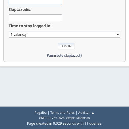
Slaptažodis:
Time to stay logged in:
Pamiršote slaptažodį?
|
|
Pagalba
Terms and Rules
Aukštyn ▲
,
SMF 2.1.7 © 2026
Simple Machines
Page created in 0.029 seconds with 11 queries.