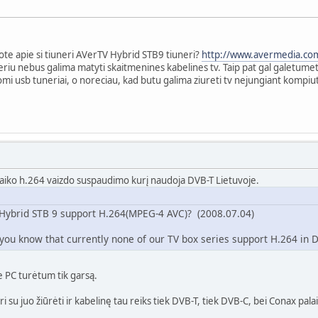
ote apie si tiuneri AVerTV Hybrid STB9 tiuneri?
http://www.avermedia.com
riu nebus galima matyti skaitmenines kabelines tv. Taip pat gal galetumet p
mi usb tuneriai, o noreciau, kad butu galima ziureti tv nejungiant kompiu
aiko h.264 vaizdo suspaudimo kurį naudoja DVB-T Lietuvoje.
brid STB 9 support H.264(MPEG-4 AVC)? (2008.07.04)
you know that currently none of our TV box series support H.264 in D
be PC turėtum tik garsą.
ori su juo žiūrėti ir kabelinę tau reiks tiek DVB-T, tiek DVB-C, bei Conax pa