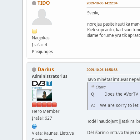
TIDO
2009-10-06 14:22:04
Sveiki,
norejau pasiteirauti ka man
Kiek suprantu, kad siuo tune
siame forume yra tik apraso
Naujokas
Įrašai: 4
Prisijungęs
Darius
2009-10-06 14:58:38
Administratorius
Tavo minėtas imtuvas nepal
Citata
Q: Does the AVerTV Hy
A: We are sorry to let 
Hero Member
Įrašai: 627
Todėl naudojant jį atskirai 
Dėl išorinio imtuvo tai jei n
Vieta: Kaunas, Lietuva
Prisijungęs