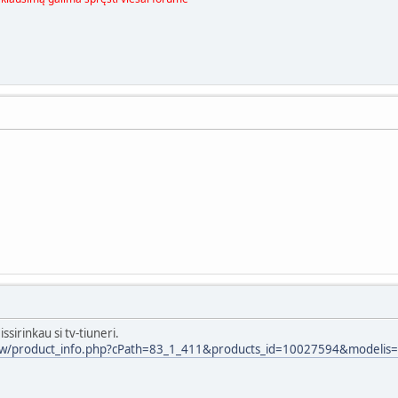
ssirinkau si tv-tiuneri.
new/product_info.php?cPath=83_1_411&products_id=10027594&modelis