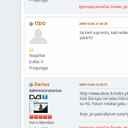
Ignoruoju privačias žinutes, je
TIDO
2009-10-06 21:46:28
tai kiek suprantu, kad nelaba
patarti?
Naujokas
Įrašai: 4
Prisijungęs
Darius
2009-10-06 22:58:31
Administratorius
http://www.deze.lt/index
Kiek žiūrėjau neradau hibrido
su HD. Patart nelabai galiu
Beje, jei pasirašytum sutar
Hero Member
Ignoruoju privačias žinutes, je