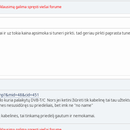
i klausimą galima spręsti viešai forume
i ir uz tokia kaina apsimoka si tuneri pirkti. tad geriau pirkti paprasta tune
.php?&mid=48&cid=451
 kuria palaikytų DVB-T/C Nors jei ketini žiūrėti tik kabelinę tai tau užtektų
, nes nesusidūręs su priedėliais, bet imk ne "no name"
tį kabelinės, tai tinkamą priedėlį gautum ir nemokamai.
i klausimą galima spręsti viešai forume