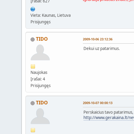
Įrašai: 627
Vieta: Kaunas, Lietuva
Prisijungęs
TIDO
2009-10-06 23:12:36
Dekui uz patarimus.
Naujokas
Įrašai: 4
Prisijungęs
TIDO
2009-10-07 00:00:13
Perskaicius tavo patarimus, i
http://www.gerakaina.lt/