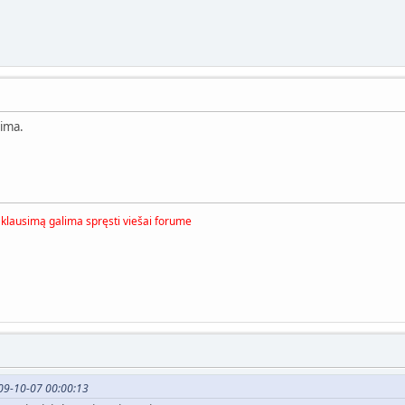
iima.
i klausimą galima spręsti viešai forume
009-10-07 00:00:13