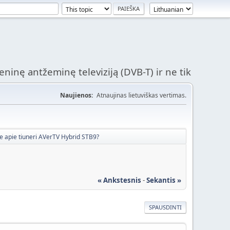
ninę antžeminę televiziją (DVB-T) ir ne tik
Naujienos:
Atnaujinas lietuviškas vertimas.
 apie tiuneri AVerTV Hybrid STB9?
« Ankstesnis
-
Sekantis »
SPAUSDINTI