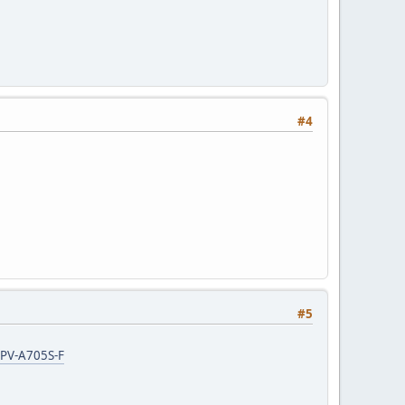
#4
#5
=PV-A705S-F