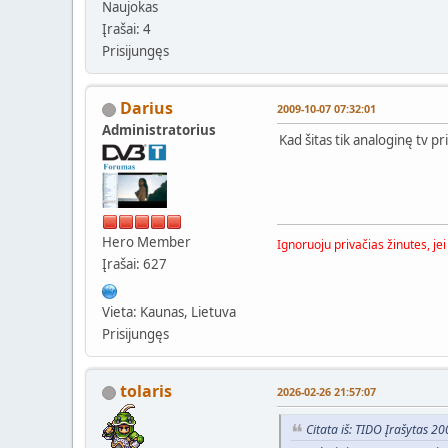
Naujokas
Įrašai: 4
Prisijungęs
Darius
2009-10-07 07:32:01
Administratorius
Kad šitas tik analoginę tv pr
Hero Member
Ignoruoju privačias žinutes, je
Įrašai: 627
Vieta: Kaunas, Lietuva
Prisijungęs
tolaris
2026-02-26 21:57:07
Citata iš: TIDO Įrašytas 2