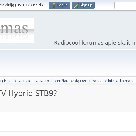
viziją (DVB-T) ir ne tik
.
Log in
Sign up
Radiocool forumas apie skaitme
 ir ne tik
DVB-T
Neapsisprenžiate kokią DVB-T įrangą pirkti?
ka manote
►
►
►
TV Hybrid STB9?