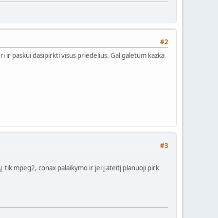
#2
ri ir paskui dasipirkti visus priedelius. Gal galetum kazka
#3
 tik mpeg2, conax palaikymo ir jei į ateitį planuoji pirk