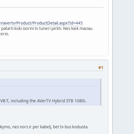
/avertv/Product/ProductDetail.aspx?Id=445
atarti koki isorini tv tuneri pirkti. Nes kiek maciau
terio.
#1
VB-T, including the AVerTV Hybrid STB 1080i.
laikymo, nes nors ir per kabelį, bet tv bus koduota.