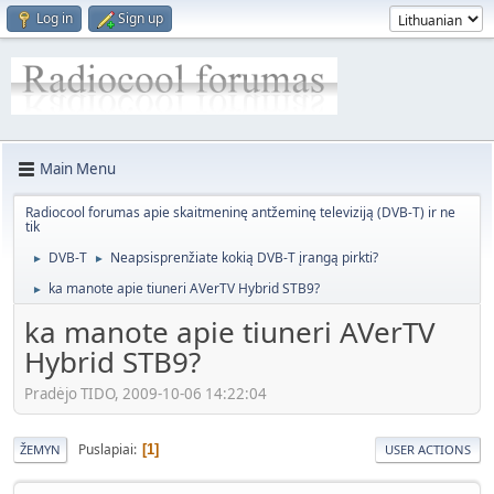
Log in
Sign up
Main Menu
Radiocool forumas apie skaitmeninę antžeminę televiziją (DVB-T) ir ne
tik
DVB-T
Neapsisprenžiate kokią DVB-T įrangą pirkti?
►
►
ka manote apie tiuneri AVerTV Hybrid STB9?
►
ka manote apie tiuneri AVerTV
Hybrid STB9?
Pradėjo TIDO, 2009-10-06 14:22:04
Puslapiai
1
ŽEMYN
USER ACTIONS