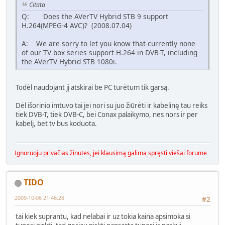
Citata
Q: Does the AVerTV Hybrid STB 9 support
H.264(MPEG-4 AVC)? (2008.07.04)
A: We are sorry to let you know that currently none
of our TV box series support H.264 in DVB-T, including
the AVerTV Hybrid STB 1080i.
Todėl naudojant jį atskirai be PC turėtum tik garsą.
Dėl išorinio imtuvo tai jei nori su juo žiūrėti ir kabelinę tau reiks
tiek DVB-T, tiek DVB-C, bei Conax palaikymo, nes nors ir per
kabelį, bet tv bus koduota.
Ignoruoju privačias žinutes, jei klausimą galima spręsti viešai forume
TIDO
2009-10-06 21:46:28
#2
tai kiek suprantu, kad nelabai ir uz tokia kaina apsimoka si