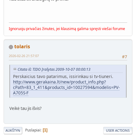
Ignoruoju privačias žinutes, jei klausimą galima spręsti viešai forume
tolaris
2026-02-26 21:57:07
#7
Citata iš: TIDO Įrašytas 2009-10-07 00:00:13
Perskaicius tavo patarimus, issirinkau si tv-tiuneri.
http://www.gerakaina.lt/new/product_info.php?
cPath=83_1_411&products_id=10027594&modelis=PV-
A705S-F
Veikė tau jis išvis?
Puslapiai
1
AUKŠTYN
USER ACTIONS