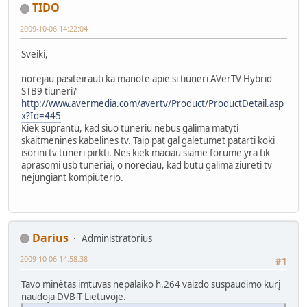
TIDO
2009-10-06 14:22:04
Sveiki,
norejau pasiteirauti ka manote apie si tiuneri AVerTV Hybrid
STB9 tiuneri?
http://www.avermedia.com/avertv/Product/ProductDetail.asp
x?Id=445
Kiek suprantu, kad siuo tuneriu nebus galima matyti
skaitmenines kabelines tv. Taip pat gal galetumet patarti koki
isorini tv tuneri pirkti. Nes kiek maciau siame forume yra tik
aprasomi usb tuneriai, o noreciau, kad butu galima ziureti tv
nejungiant kompiuterio.
Darius
Administratorius
2009-10-06 14:58:38
#1
Tavo minėtas imtuvas nepalaiko h.264 vaizdo suspaudimo kurį
naudoja DVB-T Lietuvoje.