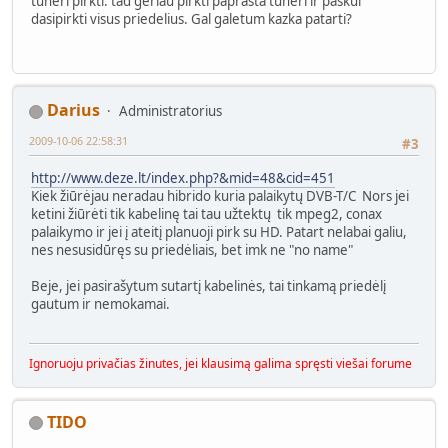
tuneri pirkti. tad geriau pirkti paprasta tuneri ir paskui
dasipirkti visus priedelius. Gal galetum kazka patarti?
Darius
Administratorius
2009-10-06 22:58:31
#3
http://www.deze.lt/index.php?&mid=48&cid=451
Kiek žiūrėjau neradau hibrido kuria palaikytų DVB-T/C Nors jei
ketini žiūrėti tik kabelinę tai tau užtektų tik mpeg2, conax
palaikymo ir jei į ateitį planuoji pirk su HD. Patart nelabai galiu,
nes nesusidūręs su priedėliais, bet imk ne "no name"
Beje, jei pasirašytum sutartį kabelinės, tai tinkamą priedėlį
gautum ir nemokamai.
Ignoruoju privačias žinutes, jei klausimą galima spręsti viešai forume
TIDO