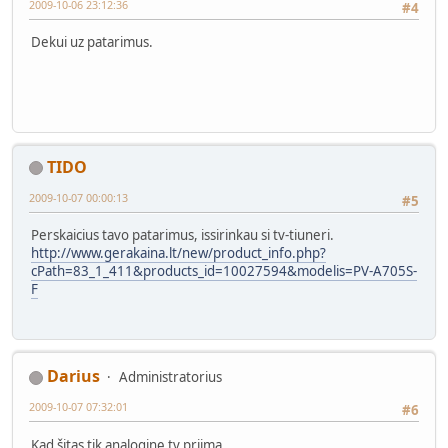
2009-10-06 23:12:36
#4
Dekui uz patarimus.
TIDO
2009-10-07 00:00:13
#5
Perskaicius tavo patarimus, issirinkau si tv-tiuneri.
http://www.gerakaina.lt/new/product_info.php?
cPath=83_1_411&products_id=10027594&modelis=PV-A705S-
F
Darius
Administratorius
2009-10-07 07:32:01
#6
Kad šitas tik analoginę tv priima.