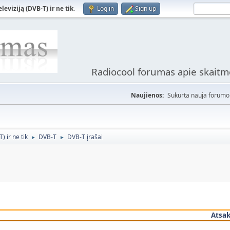
viziją (DVB-T) ir ne tik
.
Log in
Sign up
Radiocool forumas apie skaitme
Naujienos:
Sukurta nauja forumo 
 ir ne tik
DVB-T
DVB-T įrašai
►
►
Atsa