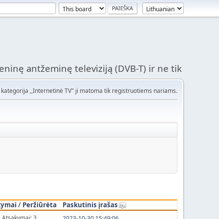
ninę antžeminę televiziją (DVB-T) ir ne tik
kategorija ,,Internetinė TV" ji matoma tik registruotiems nariams.
kymai
/
Peržiūrėta
Paskutinis įrašas
Atsakymai: 3
2023-10-30 15:49:06