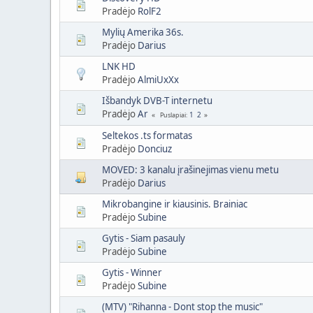
Pradėjo
RolF2
Mylių Amerika 36s.
Pradėjo
Darius
LNK HD
Pradėjo
AlmiUxXx
Išbandyk DVB-T internetu
Pradėjo
Ar
1
2
Puslapiai
Seltekos .ts formatas
Pradėjo
Donciuz
MOVED: 3 kanalu įrašinejimas vienu metu
Pradėjo
Darius
Mikrobangine ir kiausinis. Brainiac
Pradėjo
Subine
Gytis - Siam pasauly
Pradėjo
Subine
Gytis - Winner
Pradėjo
Subine
(MTV) "Rihanna - Dont stop the music"