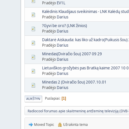
Pradėjo
EV1L
Kalėdinis Klaudijaus sveikinimas - LNK Kalėdų stud
Pradėjo
Darius
?Gyvi be oro? (LNK žinios)
Pradėjo
Darius
Daktarė Aiskauda: kas liko už kadro(Puikusis šou
Pradėjo
Darius
Minedas(Dviračio šou) 2007 09 29
Pradėjo
Darius
Lietuviškos grožybės pas Bratką kaime 2007 10 
Pradėjo
Darius
Minedas 2 (Dviračio šou) 2007.10.01
Pradėjo
Darius
Puslapiai
1
AUKŠTYN
Radiocool forumas apie skaitmeninę antžeminę televiziją (DVB-T)
Moved Topic
Užrakinta tema