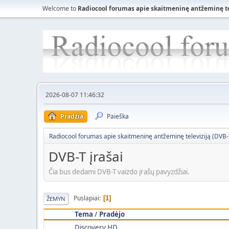
Welcome to
Radiocool forumas apie skaitmeninę antžeminę tele
2026-08-07 11:46:32
Pradžia
Paieška
Radiocool forumas apie skaitmeninę antžeminę televiziją (DVB-T)
DVB-T įrašai
Čia bus dedami DVB-T vaizdo įrašų pavyzdžiai.
Puslapiai
1
ŽEMYN
Tema
/
Pradėjo
Discovery HD