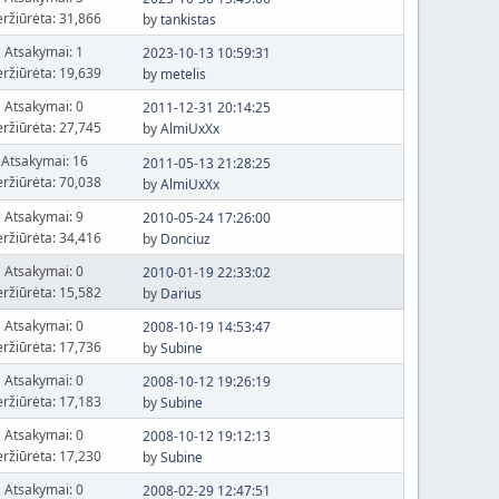
eržiūrėta: 31,866
by
tankistas
Atsakymai: 1
2023-10-13 10:59:31
eržiūrėta: 19,639
by
metelis
Atsakymai: 0
2011-12-31 20:14:25
eržiūrėta: 27,745
by
AlmiUxXx
Atsakymai: 16
2011-05-13 21:28:25
eržiūrėta: 70,038
by
AlmiUxXx
Atsakymai: 9
2010-05-24 17:26:00
eržiūrėta: 34,416
by
Donciuz
Atsakymai: 0
2010-01-19 22:33:02
eržiūrėta: 15,582
by
Darius
Atsakymai: 0
2008-10-19 14:53:47
eržiūrėta: 17,736
by
Subine
Atsakymai: 0
2008-10-12 19:26:19
eržiūrėta: 17,183
by
Subine
Atsakymai: 0
2008-10-12 19:12:13
eržiūrėta: 17,230
by
Subine
Atsakymai: 0
2008-02-29 12:47:51