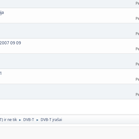
P
ija
P
P
) 2007 09 09
P
P
01
P
P
 ir ne tik
DVB-T
DVB-T įrašai
►
►