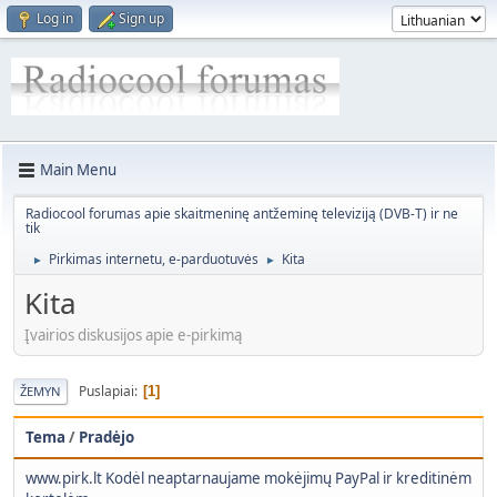
Log in
Sign up
Main Menu
Radiocool forumas apie skaitmeninę antžeminę televiziją (DVB-T) ir ne
tik
Pirkimas internetu, e-parduotuvės
Kita
►
►
Kita
Įvairios diskusijos apie e-pirkimą
Puslapiai
1
ŽEMYN
Tema
/
Pradėjo
www.pirk.lt Kodėl neaptarnaujame mokėjimų PayPal ir kreditinėm