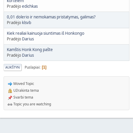
kortelėm
Pradėjo
edichkas
0,01 dolerio ir nemokamas pristatymas, galimas?
Pradėjo
klsvb
Kiek realiai kainuoja siuntimas iš Honkongo
Pradėjo
Darius
Kamštis Honk Kong pašte
Pradėjo
Darius
Puslapiai
1
AUKŠTYN
Moved Topic
Užrakinta tema
Svarbi tema
Topic you are watching