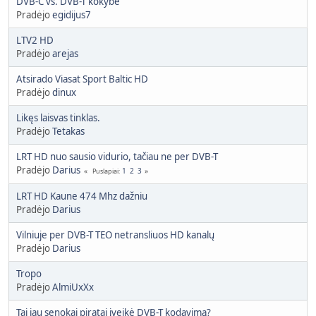
DVB-C vs. DVB-T kokybė
Pradėjo
egidijus7
LTV2 HD
Pradėjo
arejas
Atsirado Viasat Sport Baltic HD
Pradėjo
dinux
Likęs laisvas tinklas.
Pradėjo
Tetakas
LRT HD nuo sausio vidurio, tačiau ne per DVB-T
Pradėjo
Darius
1
2
3
Puslapiai
LRT HD Kaune 474 Mhz dažniu
Pradėjo
Darius
Vilniuje per DVB-T TEO netransliuos HD kanalų
Pradėjo
Darius
Tropo
Pradėjo
AlmiUxXx
Tai jau senokai piratai įveikė DVB-T kodavimą?