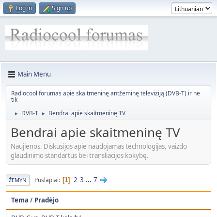
Log in
Sign up
Main Menu
Radiocool forumas apie skaitmeninę antžeminę televiziją (DVB-T) ir ne
tik
DVB-T
Bendrai apie skaitmeninę TV
►
►
Bendrai apie skaitmeninę TV
Naujienos. Diskusijos apie naudojamas technologijas, vaizdo
glaudinimo standartus bei transliacijos kokybę.
2
3
...
7
Puslapiai
1
ŽEMYN
Tema
/
Pradėjo